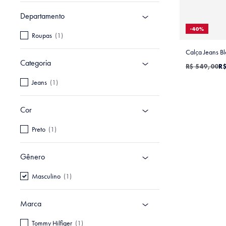
Departamento
-
40%
Roupas
(
1
)
Calça Jeans Bl
Categoria
R$
549
,
00
R
Jeans
(
1
)
Cor
Preto
(
1
)
Gênero
Masculino
(
1
)
Marca
Tommy Hilfiger
(
1
)