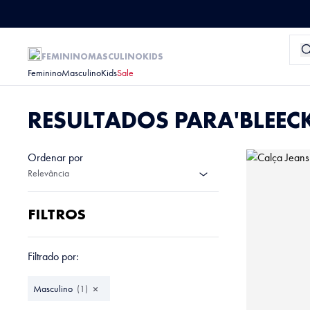
FEMININO
MASCULINO
KIDS
Feminino
Masculino
Kids
Sale
RESULTADOS PARA
BLEEC
Ordenar por
Relevância
FILTROS
Filtrado por:
Masculino
(
1
)