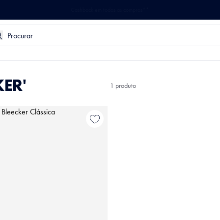
Frete Grátis acima de R$ 699
KER
1
produto