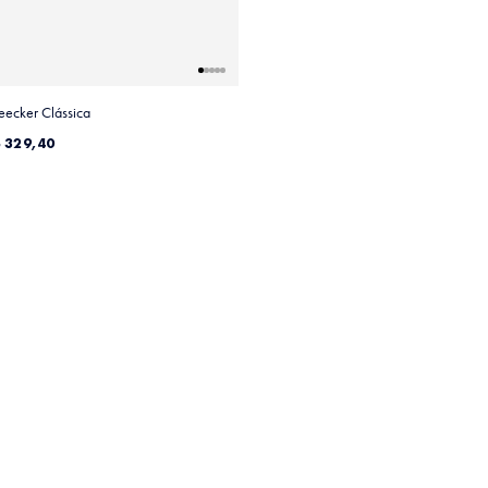
eecker Clássica
$
329
,
40