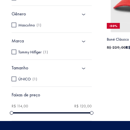
Gênero
Masculino
(
1
)
-
50%
Boné Clássico
Marca
R$
229
,
00
R
Tommy Hilfiger
(
1
)
Tamanho
ÚNICO
(
1
)
Faixas de preço
R$ 114,00
R$ 120,00