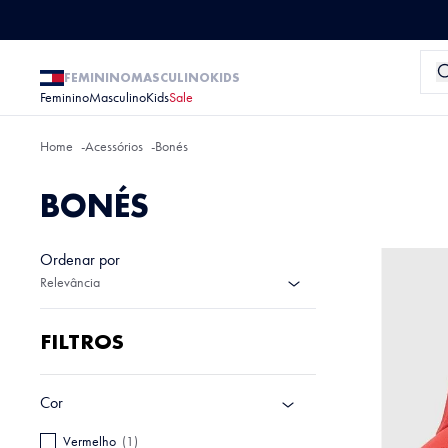
FEMININO
MASCULINO
KIDS
Feminino
Masculino
Kids
Sale
Acessórios
Bonés
BONÉS
Ordenar por
Relevância
FILTROS
Cor
Vermelho
(
1
)