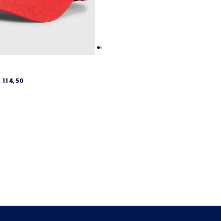
$
114
,
50